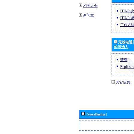
相关大会
ITU-R 
新闻室
ITU-R 
工作方
无线电通
的候选人
请柬
Replies r
其它信息
[Newsflashes]