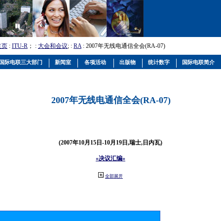
主页
:
ITU-R
； :
大会和会议
; :
RA
: 2007年无线电通信全会(RA-07)
国际电联三大部门
新闻室
各项活动
出版物
统计数字
国际电联简介
2007年无线电通信全会(RA-07)
(2007年10月15日-10月19日,瑞士,日内瓦)
«决议汇编»
全部展开