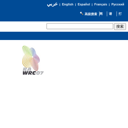
عربي
English
Español
Français
Русский
|
|
|
|
高级搜索