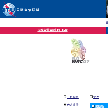
无线电通信部门(ITU-R)
一般信息
文件
代表注册
出版物