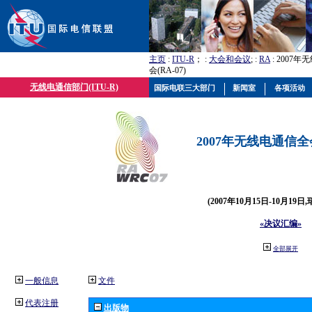
主页
:
ITU-R
； :
大会和会议
; :
RA
: 2007
会(RA-07)
无线电通信部门(ITU-R)
国际电联三大部门
新闻室
各项活动
2007年无线电通信全会(
(2007年10月15日-10月19日
«决议汇编»
全部展开
一般信息
文件
代表注册
出版物