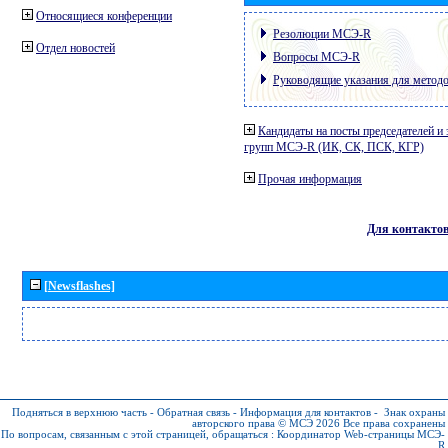
Относящиеся конференции
Резолюции МСЭ-R
Отдел новостей
Вопросы МСЭ-R
Руководящие указания для метод
Кандидаты на посты председателей и 
групп МСЭ-R (ИК, СК, ПСК, КГР)
Прочая информация
Для контакто
[Newsflashes]
Подняться в верхнюю часть
-
Обратная связь
-
Информация для контактов
-
Знак охраны
авторского права © МСЭ 2026
Все права сохранены
По вопросам, связанным с этой страницей, обращаться :
Координатор Web-страницы МСЭ-
R