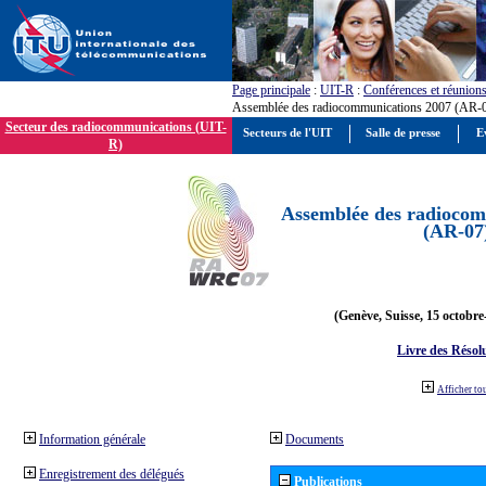
Page principale
:
UIT-R
:
Conférences et réunion
Assemblée des radiocommunications 2007 (AR-
Secteur des radiocommunications (UIT-
Secteurs de l'UIT
Salle de presse
E
R)
Assemblée des radiocom
(AR-07
(Genève, Suisse, 15 octobre
Livre des Résol
Afficher to
Information générale
Documents
Enregistrement des délégués
Publications