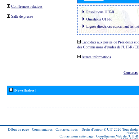
Conférences relatives
Résolutions UIT-R
Salle de presse
Questions UIT-R
Lignes directrices concernant les mé
Candidats aux postes de Présidents et 
des Commissions d'études de l'UIT-R (C
Autres informations
Contacts
[Newsflashes]
Début de page
-
Commentaires
-
Contactez-nous
-
Droits d'auteur © UIT 2026
Tous droits
réservés
Contact pour cette page :
Coordinateur Web de l'UIT-R