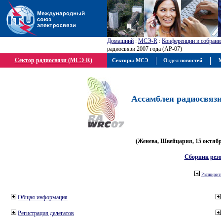
Домашний
:
МСЭ-R
:
Конференции и собрани
радиосвязи 2007 года (АР-07)
Сектор радиосвязи (МСЭ-R)
Секторы МСЭ
Отдел новостей
М
Ассамблея радиосвязи 
(Женева, Швейцария, 15 октября
Сборник рез
Расширить
Общая информация
Регистрация делегатов