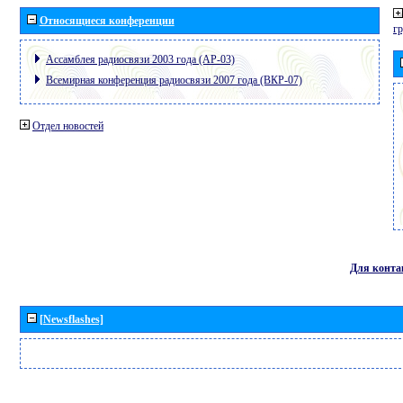
Относящиеся конференции
г
Ассамблея радиосвязи 2003 года (АР-03)
Всемирная конференция радиосвязи 2007 года (ВКР-07)
Отдел новостей
Для конта
[Newsflashes]