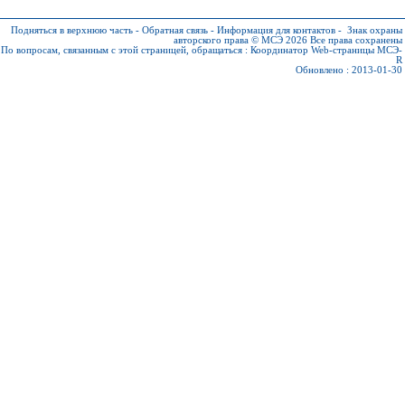
Подняться в верхнюю часть
-
Обратная связь
-
Информация для контактов
-
Знак охраны
авторского права © МСЭ 2026
Все права сохранены
По вопросам, связанным с этой страницей, обращаться :
Координатор Web-страницы МСЭ-
R
Обновлено : 2013-01-30