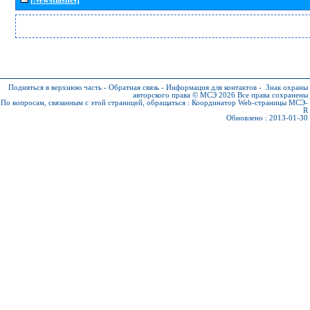
Подняться в верхнюю часть
-
Обратная связь
-
Информация для контактов
-
Знак охраны
авторского права © МСЭ 2026
Все права сохранены
По вопросам, связанным с этой страницей, обращаться :
Координатор Web-страницы МСЭ-
R
Обновлено : 2013-01-30