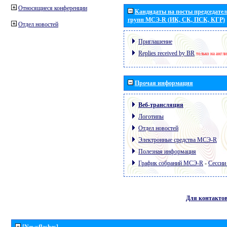
Относящиеся конференции
Кандидаты на посты председател
групп МСЭ-R (ИК, СК, ПСК, КГР)
Отдел новостей
Приглашение
Replies received by BR
только на англ
Прочая информация
Веб-трансляция
Логотипы
Отдел новостей
Электронные средства МСЭ-R
Полезная информация
График собраний МСЭ-R
-
Сессии
Для контакто
[Newsflashes]