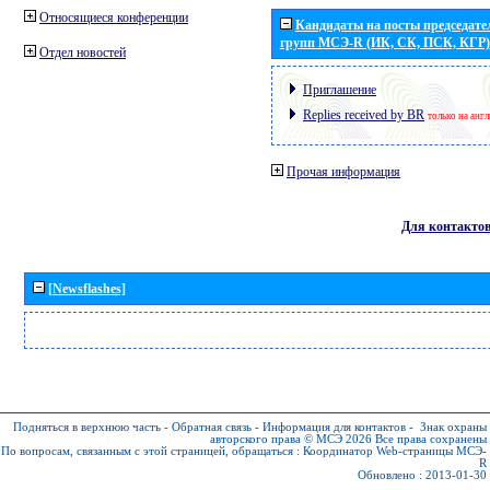
Относящиеся конференции
Кандидаты на посты председател
групп МСЭ-R (ИК, СК, ПСК, КГР)
Отдел новостей
Приглашение
Replies received by BR
только на анг
Прочая информация
Для контакто
[Newsflashes]
Подняться в верхнюю часть
-
Обратная связь
-
Информация для контактов
-
Знак охраны
авторского права © МСЭ 2026
Все права сохранены
По вопросам, связанным с этой страницей, обращаться :
Координатор Web-страницы МСЭ-
R
Обновлено : 2013-01-30