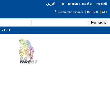
عربي
English
Español
Русский
|
中文
|
|
|
Recherche avancée
 de l'UIT