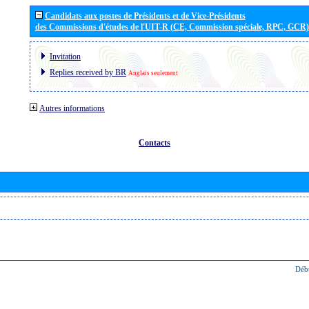
Candidats aux postes de Présidents et de Vice-Présidents
des Commissions d'études de l'UIT-R (CE, Commission spéciale, RPC, GCR)
Invitation
Replies received by BR
Anglais seulement
Autres informations
Contacts
Déb