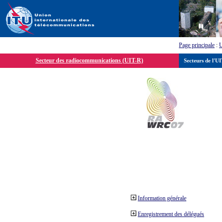
Page principale
:
Secteur des radiocommunications (UIT-R)
Secteurs de l'U
Information générale
Enregistrement des délégués