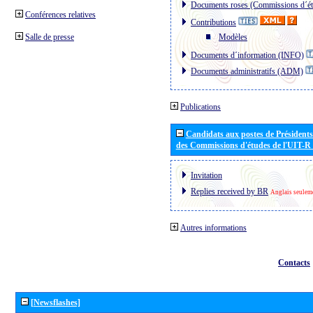
Documents roses (Commissions d´ét
Conférences relatives
Contributions
Salle de presse
Modèles
Documents d´information (INFO)
Documents administratifs (ADM)
Publications
Candidats aux postes de Présidents 
des Commissions d'études de l'UIT-R
Invitation
Replies received by BR
Anglais seulem
Autres informations
Contacts
[Newsflashes]