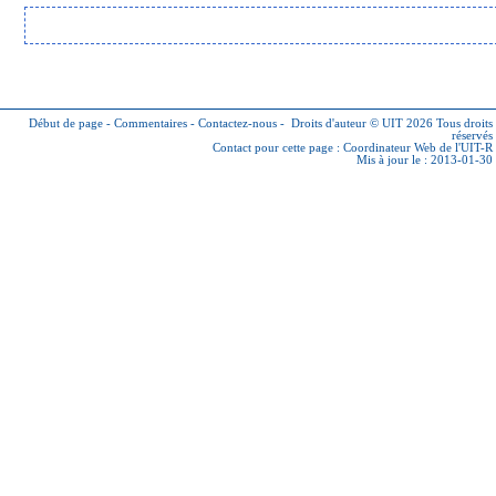
Début de page
-
Commentaires
-
Contactez-nous
-
Droits d'auteur © UIT 2026
Tous droits
réservés
Contact pour cette page :
Coordinateur Web de l'UIT-R
Mis à jour le : 2013-01-30