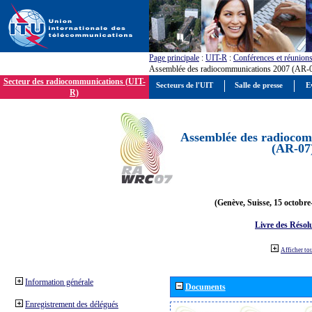
Page principale
:
UIT-R
:
Conférences et réunion
Assemblée des radiocommunications 2007 (AR-
Secteur des radiocommunications (UIT-
Secteurs de l'UIT
Salle de presse
E
R)
Assemblée des radiocom
(AR-07
(Genève, Suisse, 15 octobre
Livre des Résol
Afficher to
Information générale
Documents
Enregistrement des délégués