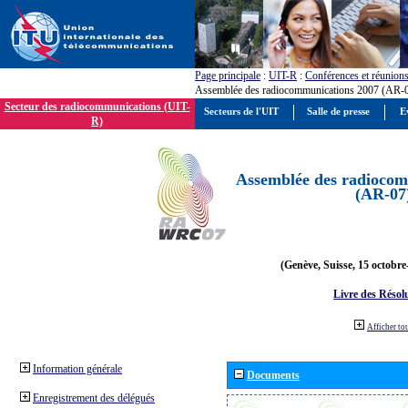
Page principale
:
UIT-R
:
Conférences et réunion
Assemblée des radiocommunications 2007 (AR-
Secteur des radiocommunications (UIT-
Secteurs de l'UIT
Salle de presse
E
R)
Assemblée des radiocom
(AR-07
(Genève, Suisse, 15 octobre
Livre des Résol
Afficher to
Information générale
Documents
Enregistrement des délégués