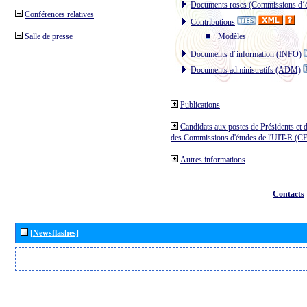
Documents roses (Commissions d´é
Conférences relatives
Contributions
Salle de presse
Modèles
Documents d´information (INFO)
Documents administratifs (ADM)
Publications
Candidats aux postes de Présidents et 
des Commissions d'études de l'UIT-R (C
Autres informations
Contacts
[Newsflashes]