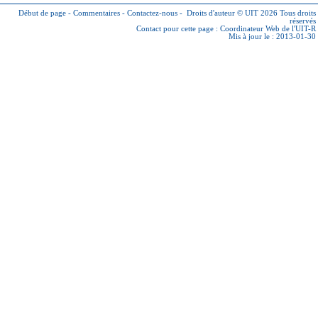
Début de page
-
Commentaires
-
Contactez-nous
-
Droits d'auteur © UIT 2026
Tous droits
réservés
Contact pour cette page :
Coordinateur Web de l'UIT-R
Mis à jour le : 2013-01-30