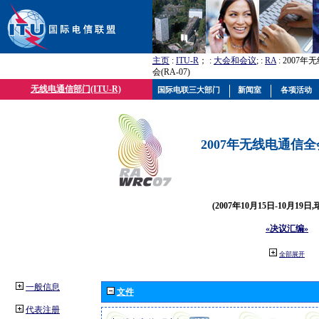
主页
:
ITU-R
； :
大会和会议
; :
RA
: 2007
会(RA-07)
无线电通信部门(ITU-R)
国际电联三大部门
新闻室
各项活动
2007年无线电通信全会(
(2007年10月15日-10月19日
«决议汇编»
全部展开
一般信息
文件
代表注册