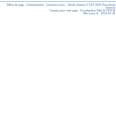
Début de page
-
Commentaires
-
Contactez-nous
-
Droits d'auteur © UIT 2026
Tous droits
réservés
Contact pour cette page :
Coordinateur Web de l'UIT-R
Mis à jour le : 2013-01-30