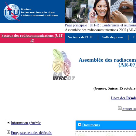
Page principale
:
UIT-R
:
Conférences et réunion
Assemblée des radiocommunications 2007 (AR-
Secteur des radiocommunications (UIT-
Secteurs de l'UIT
Salle de presse
E
R)
Assemblée des radiocom
(AR-07
(Genève, Suisse, 15 octobre
Livre des Résol
Afficher to
Information générale
Documents
Enregistrement des délégués