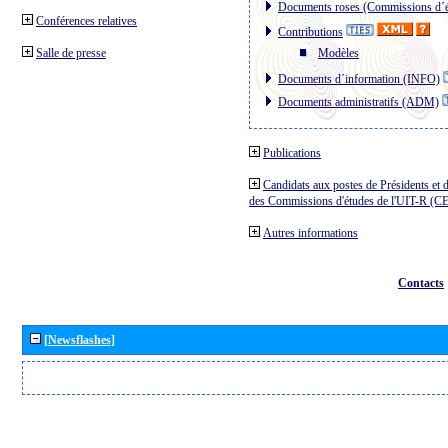
Documents roses (Commissions d´é
Conférences relatives
Contributions
Salle de presse
Modèles
Documents d´information (INFO)
Documents administratifs (ADM)
Publications
Candidats aux postes de Présidents et 
des Commissions d'études de l'UIT-R (C
Autres informations
Contacts
[Newsflashes]