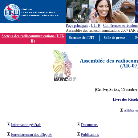
Page principale
:
UIT-R
:
Conférences et réunion
Assemblée des radiocommunications 2007 (AR-
Secteur des radiocommunications (UIT-
Secteurs de l'UIT
Salle de presse
E
R)
Assemblée des radiocom
(AR-07
(Genève, Suisse, 15 octobre
Livre des Résol
Afficher to
Information générale
Documents
Enregistrement des délégués
Publications