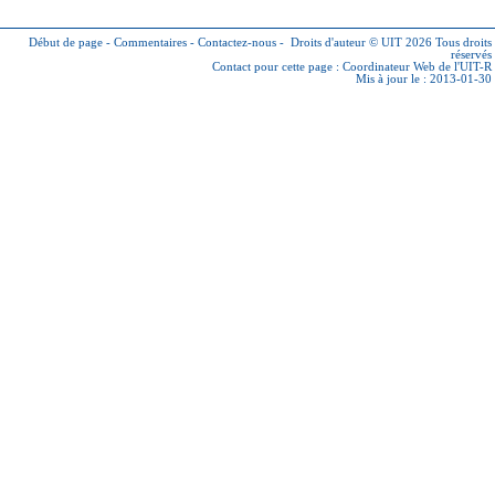
Début de page
-
Commentaires
-
Contactez-nous
-
Droits d'auteur © UIT 2026
Tous droits
réservés
Contact pour cette page :
Coordinateur Web de l'UIT-R
Mis à jour le : 2013-01-30