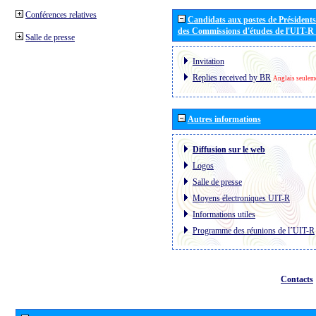
Conférences relatives
Candidats aux postes de Présidents 
des Commissions d'études de l'UIT-R
Salle de presse
Invitation
Replies received by BR
Anglais seulem
Autres informations
Diffusion sur le web
Logos
Salle de presse
Moyens électroniques UIT-R
Informations utiles
Programme des réunions de l´UIT-R
Contacts