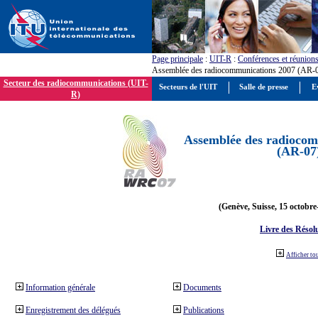
Page principale
:
UIT-R
:
Conférences et réunion
Assemblée des radiocommunications 2007 (AR-
Secteur des radiocommunications (UIT-
Secteurs de l'UIT
Salle de presse
E
R)
Assemblée des radiocom
(AR-07
(Genève, Suisse, 15 octobre
Livre des Résol
Afficher to
Information générale
Documents
Enregistrement des délégués
Publications