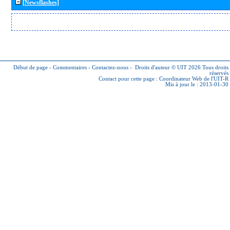
[Newsflashes]
Début de page
-
Commentaires
-
Contactez-nous
-
Droits d'auteur © UIT 2026
Tous droits
réservés
Contact pour cette page :
Coordinateur Web de l'UIT-R
Mis à jour le : 2013-01-30