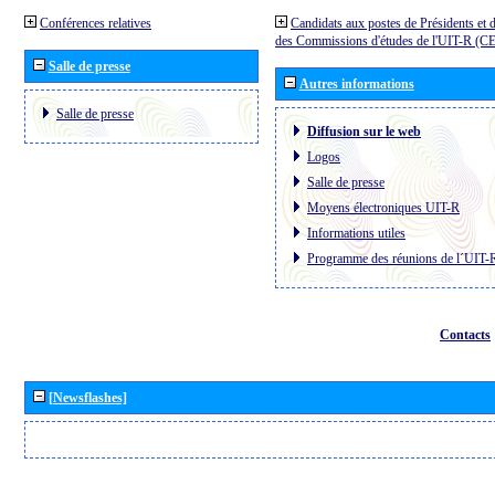
Conférences relatives
Candidats aux postes de Présidents et 
des Commissions d'études de l'UIT-R (C
Salle de presse
Autres informations
Salle de presse
Diffusion sur le web
Logos
Salle de presse
Moyens électroniques UIT-R
Informations utiles
Programme des réunions de l´UIT-
Contacts
[Newsflashes]