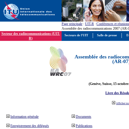
Page principale
:
UIT-R
:
Conférences et réunion
Assemblée des radiocommunications 2007 (AR-
Secteur des radiocommunications (UIT-
Secteurs de l'UIT
Salle de presse
E
R)
Assemblée des radiocom
(AR-07
(Genève, Suisse, 15 octobre
Livre des Résol
Afficher to
Information générale
Documents
Enregistrement des délégués
Publications