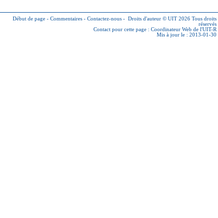
Début de page
-
Commentaires
-
Contactez-nous
-
Droits d'auteur © UIT 2026
Tous droits
réservés
Contact pour cette page :
Coordinateur Web de l'UIT-R
Mis à jour le : 2013-01-30