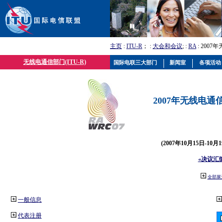
主页
:
ITU-R
； :
大会和会议
; :
RA
: 2007
无线电通信部门(ITU-R)
国际电联三大部门
新闻室
各项活动
2007年无线电通信
(2007年10月15日-10
«决议汇
全部展
一般信息
代表注册