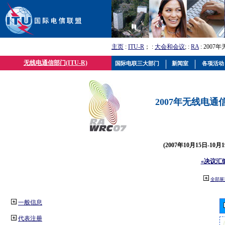
主页
:
ITU-R
； :
大会和会议
; :
RA
: 2007
无线电通信部门(ITU-R)
国际电联三大部门
新闻室
各项活动
2007年无线电通信
(2007年10月15日-10
«决议汇
全部展
一般信息
代表注册