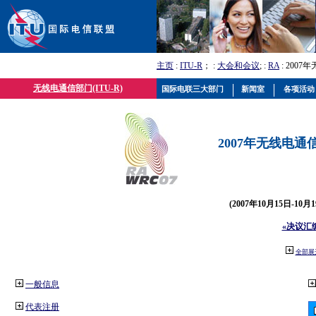
主页
:
ITU-R
； :
大会和会议
; :
RA
: 2007
无线电通信部门(ITU-R)
国际电联三大部门
新闻室
各项活动
2007年无线电通信
(2007年10月15日-10
«决议汇
全部展
一般信息
代表注册