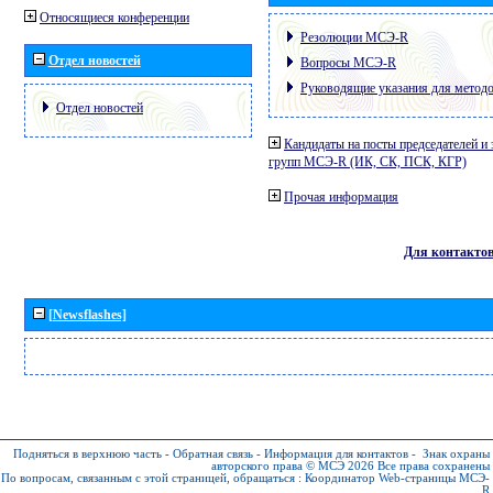
Относящиеся конференции
Резолюции МСЭ-R
Отдел новостей
Вопросы МСЭ-R
Руководящие указания для метод
Отдел новостей
Кандидаты на посты председателей и 
групп МСЭ-R (ИК, СК, ПСК, КГР)
Прочая информация
Для контакто
[Newsflashes]
Подняться в верхнюю часть
-
Обратная связь
-
Информация для контактов
-
Знак охраны
авторского права © МСЭ 2026
Все права сохранены
По вопросам, связанным с этой страницей, обращаться :
Координатор Web-страницы МСЭ-
R