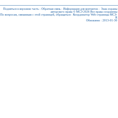
Подняться в верхнюю часть
-
Обратная связь
-
Информация для контактов
-
Знак охраны
авторского права © МСЭ 2026
Все права сохранены
По вопросам, связанным с этой страницей, обращаться :
Координатор Web-страницы МСЭ-
R
Обновлено : 2013-01-30