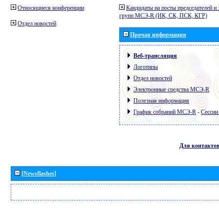
Относящиеся конференции
Кандидаты на посты председателей и 
групп МСЭ-R (ИК, СК, ПСК, КГР)
Отдел новостей
Прочая информация
Веб-трансляция
Логотипы
Отдел новостей
Электронные средства МСЭ-R
Полезная информация
График собраний МСЭ-R
-
Сессии
Для контакто
[Newsflashes]