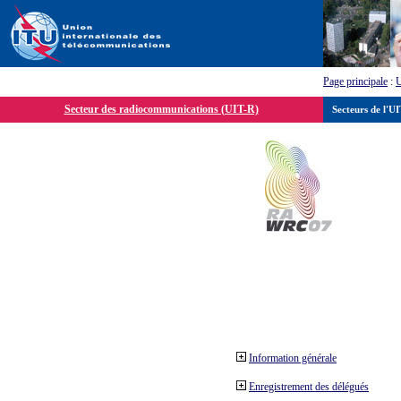
Page principale
:
Secteur des radiocommunications (UIT-R)
Secteurs de l'U
Information générale
Enregistrement des délégués