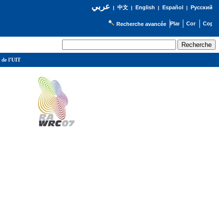
عربي
English
Español
Русский
|
中文
|
|
|
Recherche avancée
 de l'UIT