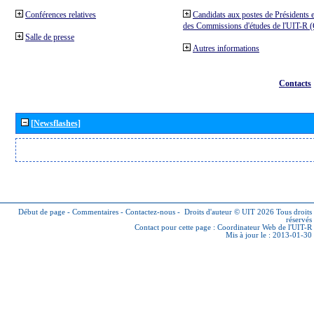
Conférences relatives
Candidats aux postes de Présidents e
des Commissions d'études de l'UIT-R
Salle de presse
Autres informations
Contacts
[Newsflashes]
Début de page
-
Commentaires
-
Contactez-nous
-
Droits d'auteur © UIT 2026
Tous droits
réservés
Contact pour cette page :
Coordinateur Web de l'UIT-R
Mis à jour le : 2013-01-30