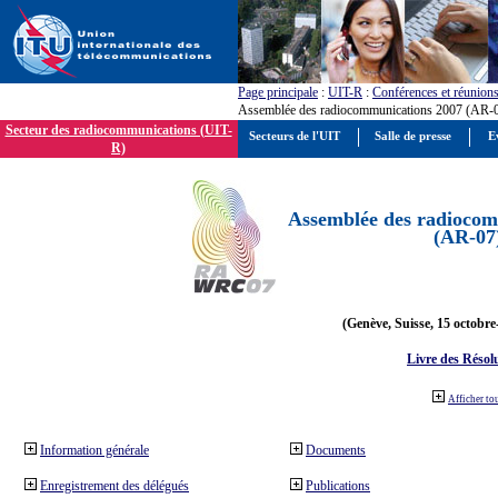
Page principale
:
UIT-R
:
Conférences et réunion
Assemblée des radiocommunications 2007 (AR-
Secteur des radiocommunications (UIT-
Secteurs de l'UIT
Salle de presse
E
R)
Assemblée des radiocom
(AR-07
(Genève, Suisse, 15 octobre
Livre des Résol
Afficher to
Information générale
Documents
Enregistrement des délégués
Publications