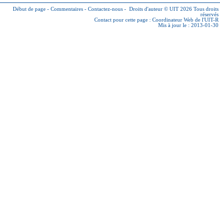
Début de page
-
Commentaires
-
Contactez-nous
-
Droits d'auteur © UIT 2026
Tous droits
réservés
Contact pour cette page :
Coordinateur Web de l'UIT-R
Mis à jour le : 2013-01-30