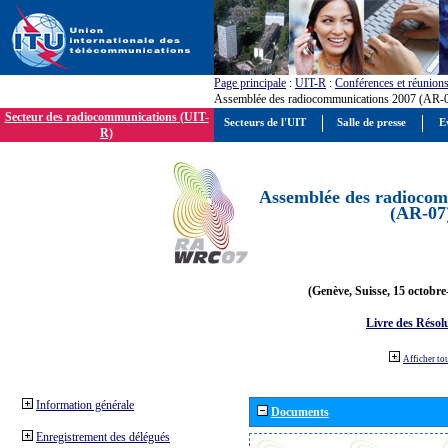
Page principale
:
UIT-R
:
Conférences et réunion
Assemblée des radiocommunications 2007 (AR-
Secteur des radiocommunications (UIT-
Secteurs de l'UIT
Salle de presse
E
R)
Assemblée des radiocom
(AR-07
(Genève, Suisse, 15 octobre
Livre des Résol
Afficher to
Information générale
Documents
Enregistrement des délégués