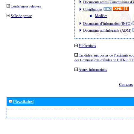
Documents roses (Commissions d´é
Conférences relatives
Contributions
Salle de presse
Modèles
Documents d´information (INFO)
Documents administratifs (ADM)
Publications
Candidats aux postes de Présidents et 
des Commissions d'études de l'UIT-R (C
Autres informations
Contacts
[Newsflashes]