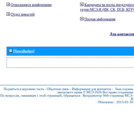
Относящиеся конференции
Кандидаты на посты председател
групп МСЭ-R (ИК, СК, ПСК, КГР)
Отдел новостей
Прочая информация
Для контакто
[Newsflashes]
Подняться в верхнюю часть
-
Обратная связь
-
Информация для контактов
-
Знак охраны
авторского права © МСЭ 2026
Все права сохранены
По вопросам, связанным с этой страницей, обращаться :
Координатор Web-страницы МСЭ-
R
Обновлено : 2013-01-30