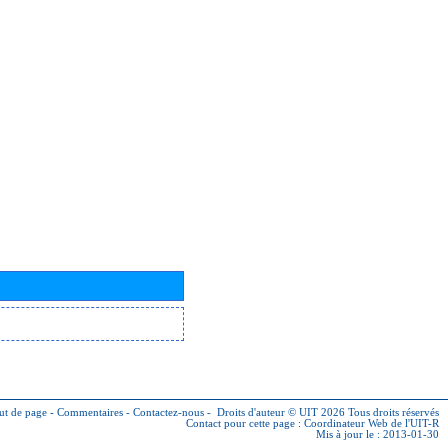
ut de page
-
Commentaires
-
Contactez-nous
-
Droits d'auteur © UIT 2026
Tous droits réservés
Contact pour cette page :
Coordinateur Web de l'UIT-R
Mis à jour le : 2013-01-30