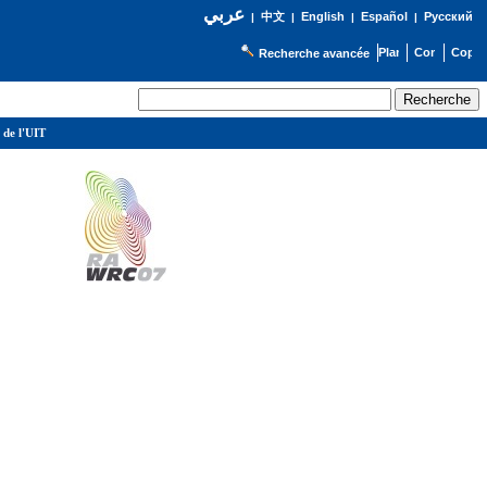
عربي
English
Español
Русский
|
中文
|
|
|
Recherche avancée
 de l'UIT