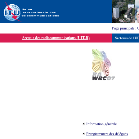
Page principale
:
Secteur des radiocommunications (UIT-R)
Secteurs de l'U
Information générale
Enregistrement des délégués