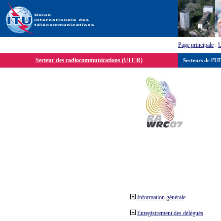
Page principale
:
Secteur des radiocommunications (UIT-R)
Secteurs de l'U
Information générale
Enregistrement des délégués