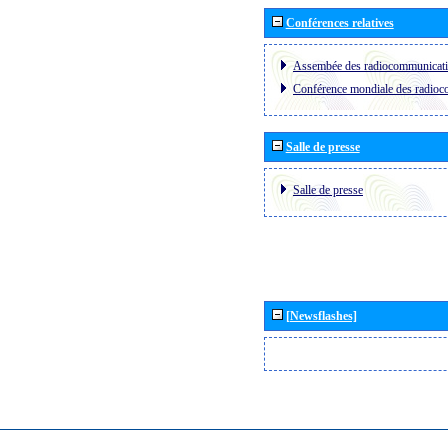
Conférences relatives
Assembée des radiocommunicat
Conférence mondiale des radio
Salle de presse
Salle de presse
[Newsflashes]