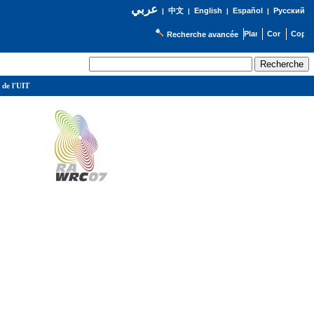
عربي
English
Español
Русский
|
中文
|
|
|
Recherche avancée
 de l'UIT