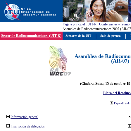
Pagína principal
:
UIT-R
:
Conferencias y reunio
Asamblea de Radiocomunicaciones 2007 (AR-07
Sector de Radiocomunicaciones (UIT-R)
Sectores de la UIT
Sala de prensa
Asamblea de Radiocomun
(AR-07)
(Ginebra, Suiza, 15 de octubre-19
Libro del Resoluci
Expandir todo
Información general
Inscripción de delegados