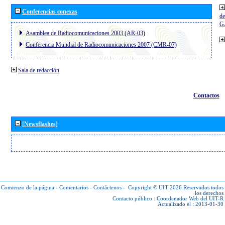
Conferencias conexas
de
G
Asamblea de Radiocomunicaciones 2003 (AR-03)
Conferencia Mundial de Radiocomunicaciones 2007 (CMR-07)
Sala de redacción
Contactos
[Newsflashes]
Comienzo de la página
-
Comentarios
-
Contáctenos
-
Copyright © UIT 2026
Reservados todos
los derechos
Contacto público :
Coordenador Web del UIT-R
Actualizado el : 2013-01-30