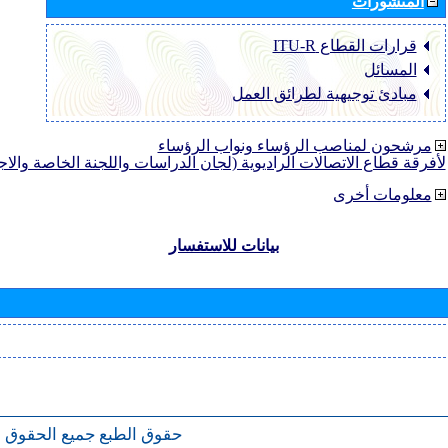
المنشورات
قرارات القطاع ‏ITU-R
المسائل
مبادئ توجيهية لطرائق العمل
مرشحون لمناصب الرؤساء ونواب الرؤساء
لأفرقة قطاع الاتصالات الراديوية (لجان الدراسات واللجنة الخاصة والا
معلومات أخرى
بيانات للاستفسار
حقوق الطبع
جميع الحقوق 