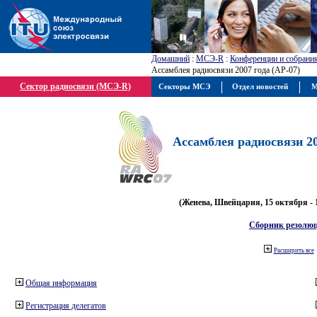
Домашний
:
МСЭ-R
:
Конференции и собрани
Ассамблея радиосвязи 2007 года (АР-07)
Сектор радиосвязи (МСЭ-R)
Секторы МСЭ
Отдел новостей
М
Ассамблея радиосвязи 20
(Женева, Швейцария, 15 октября - 
Сборник резолю
Расширить все
Общая информация
Регистрация делегатов