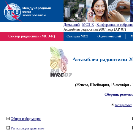
Домашний
:
МСЭ-R
:
Конференции и собрани
Ассамблея радиосвязи 2007 года (АР-07)
Сектор радиосвязи (МСЭ-R)
Секторы МСЭ
Отдел новостей
М
Ассамблея радиосвязи 20
(Женева, Швейцария, 15 октября - 
Сборник резолю
Расширить все
Общая информация
Регистрация делегатов