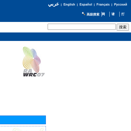
عربي
English
Español
Français
Русский
|
|
|
|
高级搜索