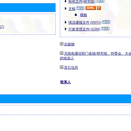
粉色文件(研究组)
文稿
模板
情况通报文件 (INFO)
7)
行政管理文件(ADM)
出版物
无线电通信部门各组(研究组、特委会、大
的候选人
其它信息
联系人