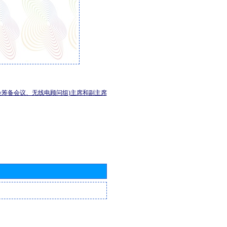
会筹备会议、无线电顾问组)主席和副主席