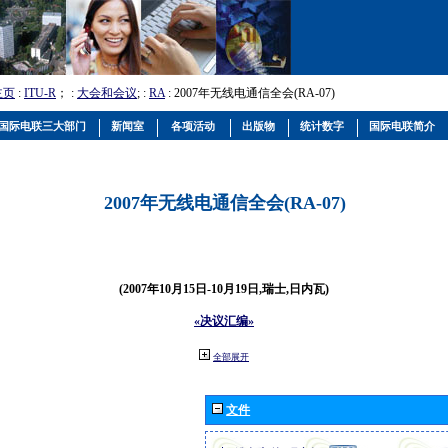
主页
:
ITU-R
； :
大会和会议
; :
RA
: 2007年无线电通信全会(RA-07)
国际电联三大部门
新闻室
各项活动
出版物
统计数字
国际电联简介
2007年无线电通信全会(RA-07)
(2007年10月15日-10月19日,瑞士,日内瓦)
«决议汇编»
全部展开
文件