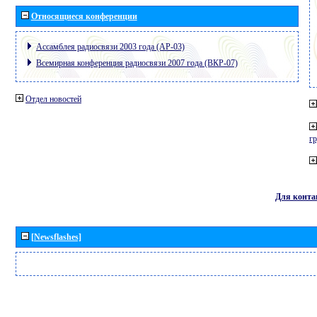
Относящиеся конференции
Ассамблея радиосвязи 2003 года (АР-03)
Всемирная конференция радиосвязи 2007 года (ВКР-07)
Отдел новостей
г
Для конта
[Newsflashes]