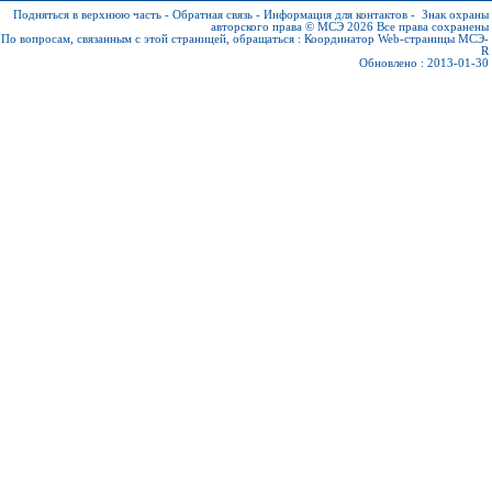
Подняться в верхнюю часть
-
Обратная связь
-
Информация для контактов
-
Знак охраны
авторского права © МСЭ 2026
Все права сохранены
По вопросам, связанным с этой страницей, обращаться :
Координатор Web-страницы МСЭ-
R
Обновлено : 2013-01-30