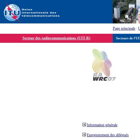
Page principale
:
Secteur des radiocommunications (UIT-R)
Secteurs de l'U
Information générale
Enregistrement des délégués