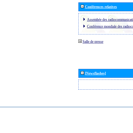
Conférences relatives
Assembée des radiocommunicat
Conférence mondiale des radio
Salle de presse
[Newsflashes]