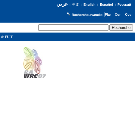
عربي
English
Español
Русский
|
中文
|
|
|
Recherche avancée
 de l'UIT