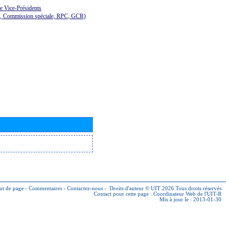
de Vice-Présidents
E, Commission spéciale, RPC, GCR)
ut de page
-
Commentaires
-
Contactez-nous
-
Droits d'auteur © UIT 2026
Tous droits réservés
Contact pour cette page :
Coordinateur Web de l'UIT-R
Mis à jour le : 2013-01-30