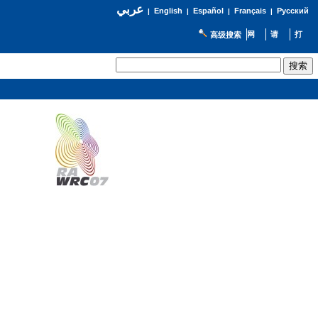
عربي
English
Español
Français
Русский
|
|
|
|
高级搜索