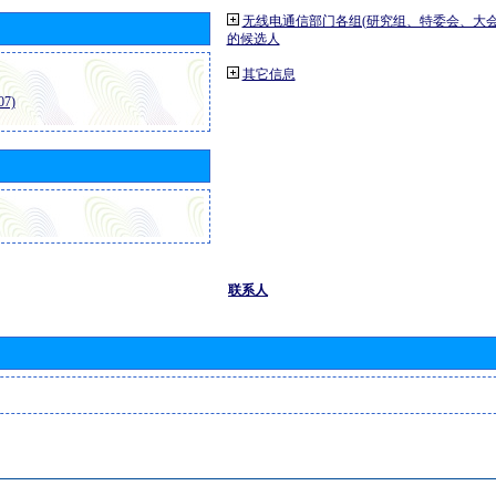
无线电通信部门各组(研究组、特委会、大
的候选人
其它信息
7)
联系人