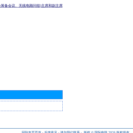
会筹备会议、无线电顾问组)主席和副主席
回到本页页首
-
反馈意见
-
请与我们联系
-
版权 © 国际电联 2026
版权所有