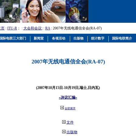
主页
:
ITU-R
； :
大会和会议
; :
RA
: 2007年无线电通信全会(RA-07)
国际电联三大部门
新闻室
各项活动
出版物
统计数字
国际电联简介
2007年无线电通信全会(RA-07)
(2007年10月15日-10月19日,瑞士,日内瓦)
«决议汇编»
全部展开
文件
出版物