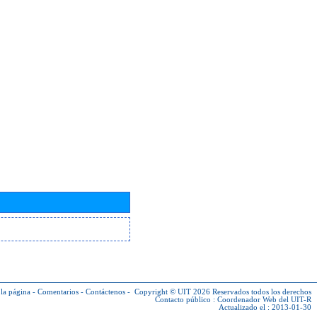
la página
-
Comentarios
-
Contáctenos
-
Copyright © UIT 2026
Reservados todos los derechos
Contacto público :
Coordenador Web del UIT-R
Actualizado el : 2013-01-30