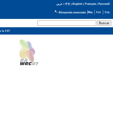
English
Français
Русский
عربي
|
中文
|
|
|
Búsqueda avanzada
e la UIT