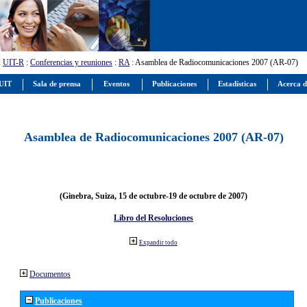
:
UIT-R
:
Conferencias y reuniones
:
RA
: Asamblea de Radiocomunicaciones 2007 (AR-07)
 UIT
Sala de prensa
Eventos
Publicaciones
Estadísticas
Acerca d
Asamblea de Radiocomunicaciones 2007 (AR-07)
(Ginebra, Suiza, 15 de octubre-19 de octubre de 2007)
Libro del Resoluciones
Expandir todo
Documentos
Publicaciones