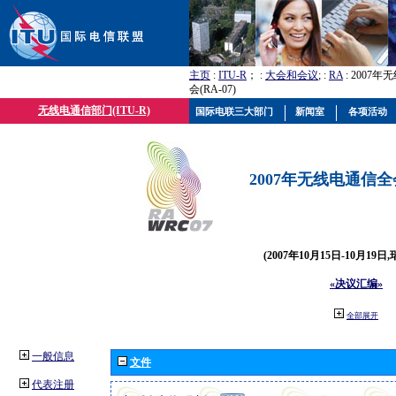
主页
:
ITU-R
； :
大会和会议
; :
RA
: 2007
会(RA-07)
无线电通信部门(ITU-R)
国际电联三大部门
新闻室
各项活动
2007年无线电通信全会(
(2007年10月15日-10月19日
«决议汇编»
全部展开
一般信息
文件
代表注册