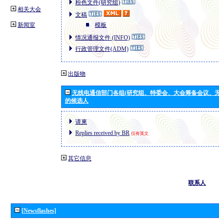
粉色文件(研究组)
相关大会
文稿
新闻室
模板
情况通报文件 (INFO)
行政管理文件(ADM)
出版物
无线电通信部门各组(研究组、特委会、大会筹备会议、无
的候选人
请柬
Replies received by BR
仅有英文
其它信息
联系人
[Newsflashes]