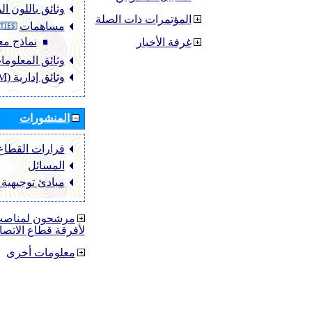
وثائق باللون ا
المؤتمرات ذات الصلة
مساهمات
نماذج مع
غرفة الأخبار
وثائق المعلومات (O
وثائق إدارية (ADM)
المنشورات
قرارات القطاع ‏TU-R
المسائل
مبادئ توجيهية
مرشحون لمناصب 
لأفرقة قطاع الاتصا
معلومات أخرى