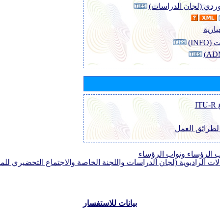
لوردي (لجان الدراسات)
يارية
INF)
I
 لطرائق العمل
الرؤساء ونواب الرؤساء
لات الراديوية (لجان الدراسات واللجنة الخاصة والاجتماع التحضيري للمؤ
بيانات للاستفسار