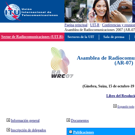
Pagína principal
:
UIT-R
:
Conferencias y reunio
Asamblea de Radiocomunicaciones 2007 (AR-07
Sector de Radiocomunicaciones (UIT-R)
Sectores de la UIT
Sala de prensa
Asamblea de Radiocomun
(AR-07)
(Ginebra, Suiza, 15 de octubre-19
Libro del Resoluci
Expandir todo
Información general
Documentos
Inscripción de delegados
Publicaciones