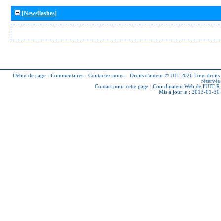
[Newsflashes]
Début de page
-
Commentaires
-
Contactez-nous
-
Droits d'auteur © UIT 2026
Tous droits
réservés
Contact pour cette page :
Coordinateur Web de l'UIT-R
Mis à jour le : 2013-01-30