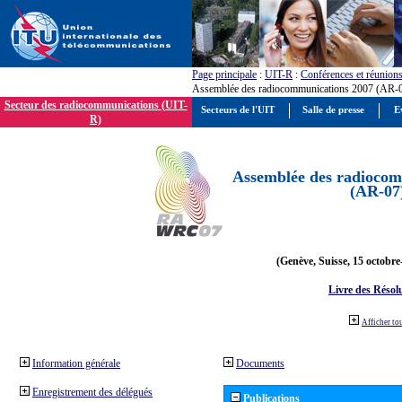
Page principale
:
UIT-R
:
Conférences et réunion
Assemblée des radiocommunications 2007 (AR-
Secteur des radiocommunications (UIT-
Secteurs de l'UIT
Salle de presse
E
R)
Assemblée des radiocom
(AR-07
(Genève, Suisse, 15 octobre
Livre des Résol
Afficher to
Information générale
Documents
Enregistrement des délégués
Publications