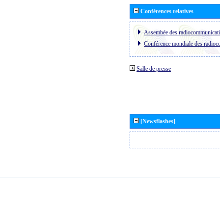
Conférences relatives
Assembée des radiocommunicat
Conférence mondiale des radio
Salle de presse
[Newsflashes]