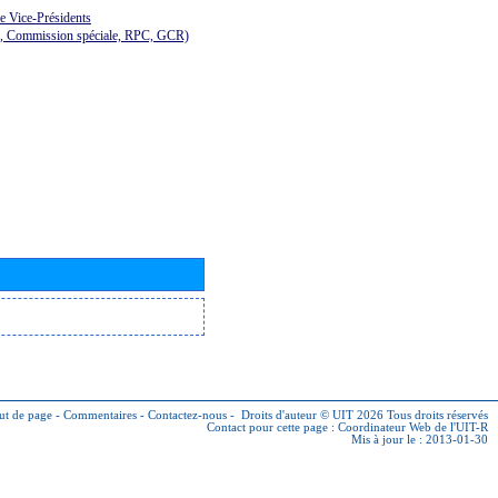
de Vice-Présidents
E, Commission spéciale, RPC, GCR)
ut de page
-
Commentaires
-
Contactez-nous
-
Droits d'auteur © UIT 2026
Tous droits réservés
Contact pour cette page :
Coordinateur Web de l'UIT-R
Mis à jour le : 2013-01-30