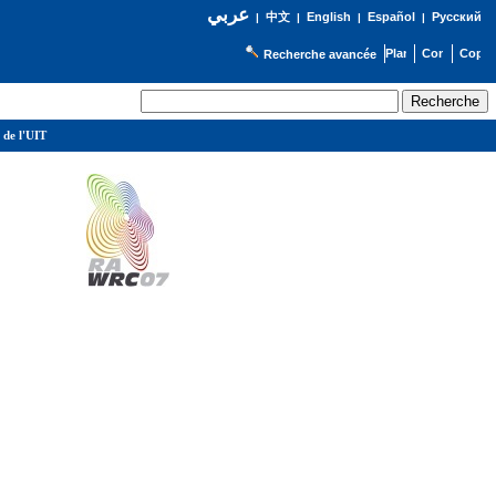
عربي
English
Español
Русский
|
中文
|
|
|
Recherche avancée
 de l'UIT