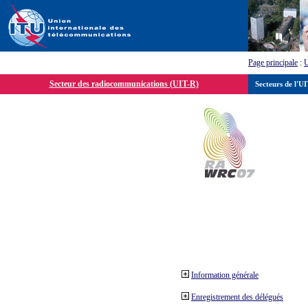
Page principale
:
Secteur des radiocommunications (UIT-R)
Secteurs de l'U
Information générale
Enregistrement des délégués