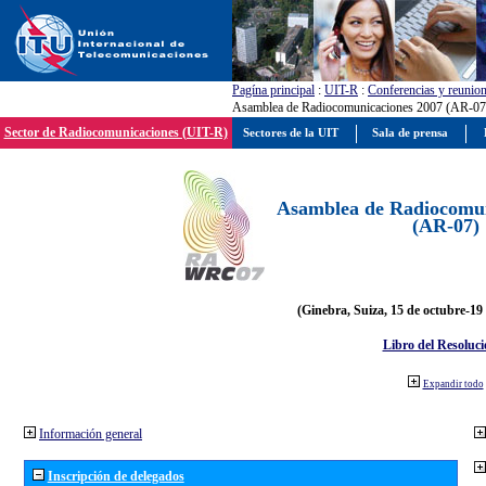
Pagína principal
:
UIT-R
:
Conferencias y reunio
Asamblea de Radiocomunicaciones 2007 (AR-07
Sector de Radiocomunicaciones (UIT-R)
Sectores de la UIT
Sala de prensa
Asamblea de Radiocomun
(AR-07)
(Ginebra, Suiza, 15 de octubre-19
Libro del Resoluci
Expandir todo
Información general
Inscripción de delegados