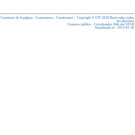
Comienzo de la página
-
Comentarios
-
Contáctenos
-
Copyright © UIT 2026
Reservados todos
los derechos
Contacto público :
Coordenador Web del UIT-R
Actualizado el : 2013-01-30