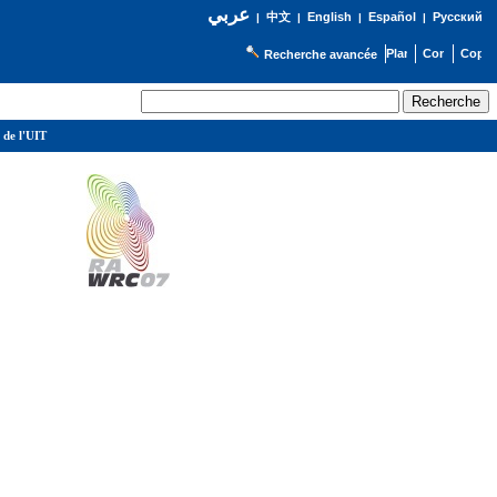
عربي
English
Español
Русский
|
中文
|
|
|
Recherche avancée
 de l'UIT