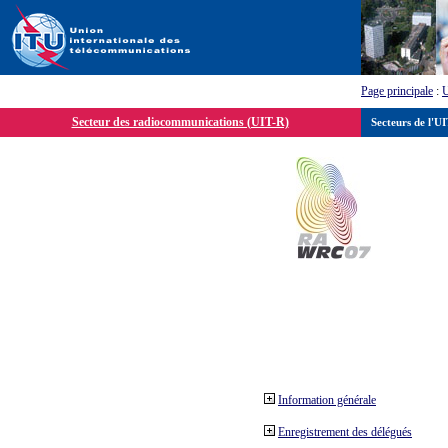
Page principale
:
Secteur des radiocommunications (UIT-R)
Secteurs de l'U
Information générale
Enregistrement des délégués