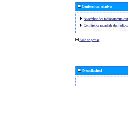
Conférences relatives
Assembée des radiocommunicat
Conférence mondiale des radio
Salle de presse
[Newsflashes]