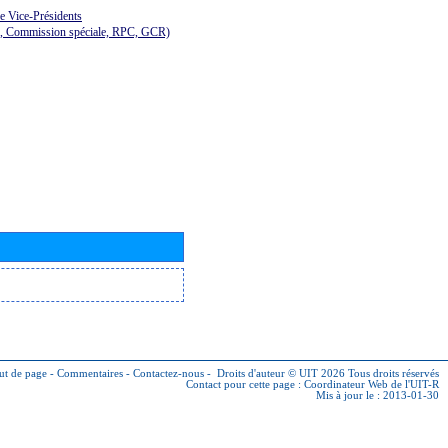
de Vice-Présidents
E, Commission spéciale, RPC, GCR)
ut de page
-
Commentaires
-
Contactez-nous
-
Droits d'auteur © UIT 2026
Tous droits réservés
Contact pour cette page :
Coordinateur Web de l'UIT-R
Mis à jour le : 2013-01-30