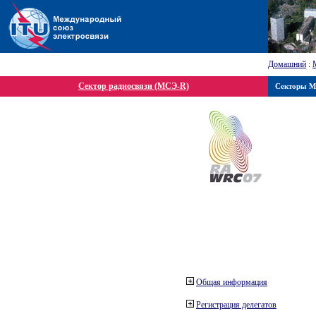
Домашний
:
Сектор радиосвязи (МСЭ-R)
Секторы 
Общая информация
Регистрация делегатов