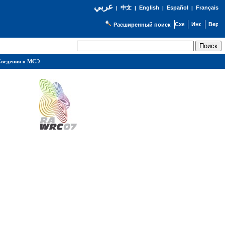
عربي
English
Español
Français
|
中文
|
|
|
Расширенный поиск
ведения о МСЭ