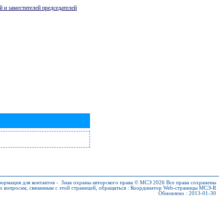
й и заместителей председателей
ормация для контактов
-
Знак охраны авторского права © МСЭ 2026
Все права сохранены
о вопросам, связанным с этой страницей, обращаться :
Координатор Web-страницы МСЭ-R
Обновлено : 2013-01-30