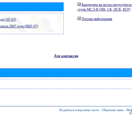
Кандидаты на посты председателе
групп МСЭ-R (ИК, СК, ПСК, КГР)
Прочая информация
да (АР-03)
связи 2007 года (ВКР-07)
Для контактов
Подняться в верхнюю часть
-
Обратная связь
-
Инф
П