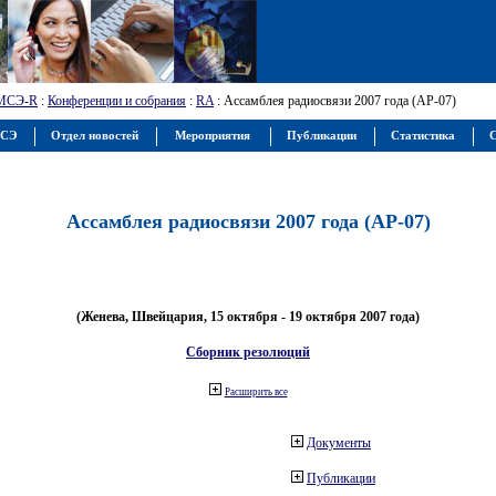
МСЭ-R
:
Конференции и собрания
:
RA
: Ассамблея радиосвязи 2007 года (АР-07)
МСЭ
Отдел новостей
Мероприятия
Публикации
Статистика
С
Ассамблея радиосвязи 2007 года (АР-07)
(Женева, Швейцария, 15 октября - 19 октября 2007 года)
Сборник резолюций
Расширить все
Документы
Публикации