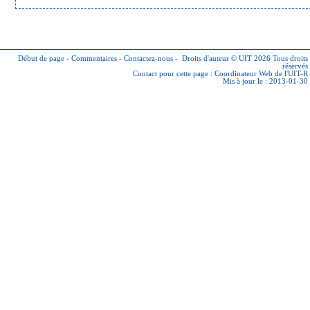
Début de page
-
Commentaires
-
Contactez-nous
-
Droits d'auteur © UIT 2026
Tous droits
réservés
Contact pour cette page :
Coordinateur Web de l'UIT-R
Mis à jour le : 2013-01-30