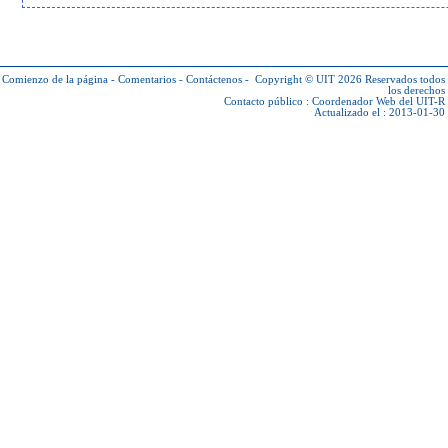
Comienzo de la página
-
Comentarios
-
Contáctenos
-
Copyright © UIT 2026
Reservados todos
los derechos
Contacto público :
Coordenador Web del UIT-R
Actualizado el : 2013-01-30