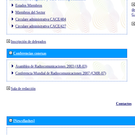
Estados Miembros
de
Miembros del Sector
G
Circulare administrativa CACE/404
Circulare administrativa CACE/427
Inscripción de delegados
Conferencias conexas
Asamblea de Radiocomunicaciones 2003 (AR-03)
Conferencia Mundial de Radiocomunicaciones 2007 (CMR-07)
Sala de redacción
Contactos
[Newsflashes]