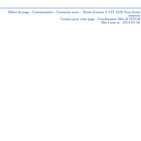
Début de page
-
Commentaires
-
Contactez-nous
-
Droits d'auteur © UIT 2026
Tous droits
réservés
Contact pour cette page :
Coordinateur Web de l'UIT-R
Mis à jour le : 2013-01-30