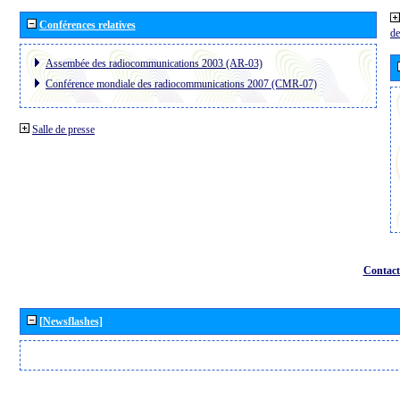
Conférences relatives
de
Assembée des radiocommunications 2003 (AR-03)
Conférence mondiale des radiocommunications 2007 (CMR-07)
Salle de presse
Contact
[Newsflashes]