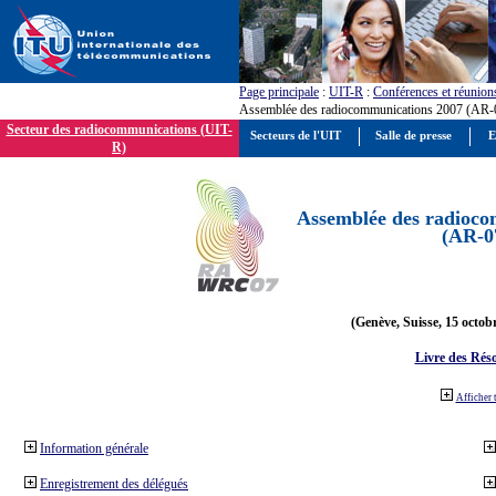
Page principale
:
UIT-R
:
Conférences et réunion
Assemblée des radiocommunications 2007 (AR-
Secteur des radiocommunications (UIT-
Secteurs de l'UIT
Salle de presse
E
R)
Assemblée des radioco
(AR-0
(Genève, Suisse, 15 octob
Livre des Réso
Afficher 
Information générale
Enregistrement des délégués