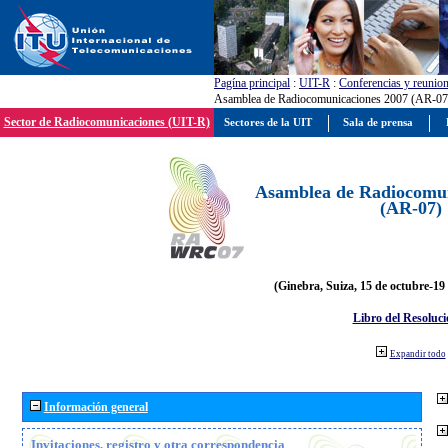
Pagína principal
:
UIT-R
:
Conferencias y reunio
Asamblea de Radiocomunicaciones 2007 (AR-07
Sector de Radiocomunicaciones (UIT-R)
Sectores de la UIT
Sala de prensa
Asamblea de Radiocomun
(AR-07)
(Ginebra, Suiza, 15 de octubre-19
Libro del Resoluci
Expandir todo
Información general
Invitaciones, registro y otra correspondencia