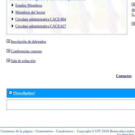
Estados Miembros
de
Miembros del Sector
G
Circulare administrativa CACE/404
Circulare administrativa CACE/427
Inscripción de delegados
Conferencias conexas
Sala de redacción
Contactos
[Newsflashes]
Comienzo de la página
-
Comentarios
-
Contáctenos
-
Copyright © UIT 2026
Reservados todos
los derechos