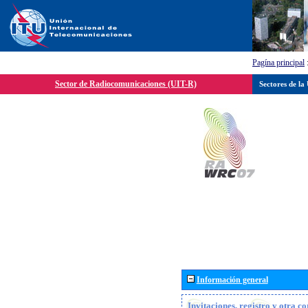
Pagína principal
Sector de Radiocomunicaciones (UIT-R)
Sectores de la
Información general
Invitaciones, registro y otra c