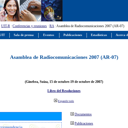
:
UIT-R
:
Conferencias y reuniones
:
RA
: Asamblea de Radiocomunicaciones 2007 (AR-07)
 UIT
Sala de prensa
Eventos
Publicaciones
Estadísticas
Acerca d
Asamblea de Radiocomunicaciones 2007 (AR-07)
(Ginebra, Suiza, 15 de octubre-19 de octubre de 2007)
Libro del Resoluciones
Expandir todo
Documentos
Publicaciones
orrespondencia