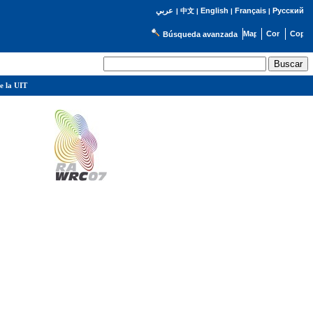
English
Français
Русский
عربي
|
中文
|
|
|
Búsqueda avanzada
e la UIT