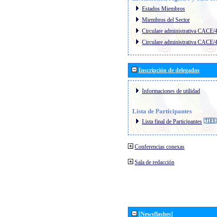
Estados Miembros
Miembros del Sector
Circulare administrativa CACE/
Circulare administrativa CACE/
Inscripción de delegados
Informaciones de utilidad
Lista de Participantes
Lista final de Participantes
Conferencias conexas
Sala de redacción
[Newsflashes]