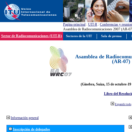
Pagína principal
:
UIT-R
:
Conferencias y reunio
Asamblea de Radiocomunicaciones 2007 (AR-07
Sector de Radiocomunicaciones (UIT-R)
Sectores de la UIT
Sala de prensa
Asamblea de Radiocomun
(AR-07)
(Ginebra, Suiza, 15 de octubre-19
Libro del Resoluci
Expandir todo
Información general
Inscripción de delegados