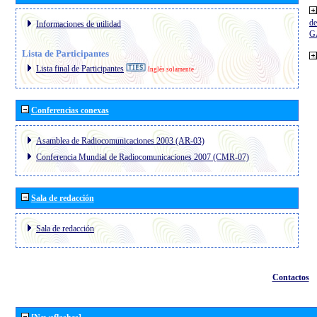
de
Informaciones de utilidad
G
Lista de Participantes
Lista final de Participantes
Inglés solamente
Conferencias conexas
Asamblea de Radiocomunicaciones 2003 (AR-03)
Conferencia Mundial de Radiocomunicaciones 2007 (CMR-07)
Sala de redacción
Sala de redacción
Contactos