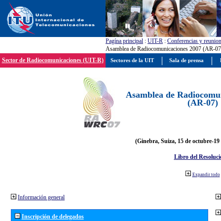
Pagína principal
:
UIT-R
:
Conferencias y reunio
Asamblea de Radiocomunicaciones 2007 (AR-07
Sector de Radiocomunicaciones (UIT-R)
Sectores de la UIT
Sala de prensa
Asamblea de Radiocomun
(AR-07)
(Ginebra, Suiza, 15 de octubre-19
Libro del Resoluci
Expandir todo
Información general
Inscripción de delegados